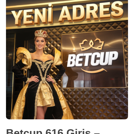
Betcup 616 Giriş –