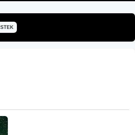
ESTEK