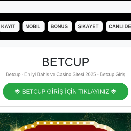
KAYIT
MOBIL
BONUS
ŞIKAYET
CANLI D
BETCUP
Betcup - En iyi Bahis ve Casino Sitesi 2025 - Betcup Giriş
🌟 BETCUP GİRİŞ İÇİN TIKLAYINIZ 🌟