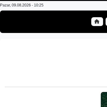
Pazar, 09.08.2026 - 10:25