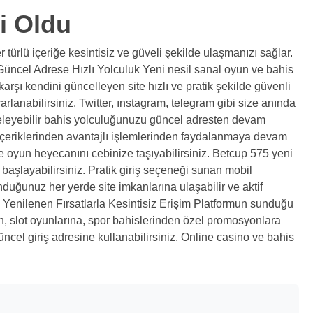
i Oldu
 türlü içeriğe kesintisiz ve güveli şekilde ulaşmanızı sağlar.
ncel Adrese Hızlı Yolculuk Yeni nesil sanal oyun ve bahis
 karşı kendini güncelleyen site hızlı ve pratik şekilde güvenli
lanabilirsiniz. Twitter, ınstagram, telegram gibi size anında
inceleyebilir bahis yolculuğunuzu güncel adresten devam
teli içeriklerinden avantajlı işlemlerinden faydalanmaya devam
 oyun heyecanını cebinize taşıyabilirsiniz. Betcup 575 yeni
başlayabilirsiniz. Pratik giriş seçeneği sunan mobil
uğunuz her yerde site imkanlarına ulaşabilir ve aktif
ız. Yenilenen Fırsatlarla Kesintisiz Erişim Platformun sunduğu
dan, slot oyunlarına, spor bahislerinden özel promosyonlara
ncel giriş adresine kullanabilirsiniz. Online casino ve bahis